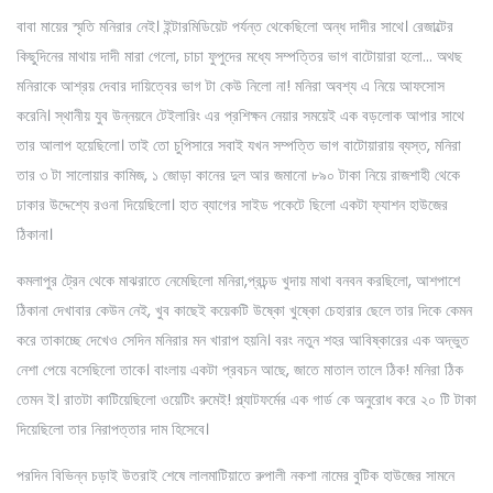
বাবা মায়ের স্মৃতি মনিরার নেই। ইন্টারমিডিয়েট পর্যন্ত থেকেছিলো অন্ধ দাদীর সাথে। রেজাল্টের
কিছুদিনের মাথায় দাদী মারা গেলো, চাচা ফুপুদের মধ্যে সম্পত্তির ভাগ বাটোয়ারা হলো… অথছ
মনিরাকে আশ্রয় দেবার দায়িত্বের ভাগ টা কেউ নিলো না! মনিরা অবশ্য এ নিয়ে আফসোস
করেনি। স্থানীয় যুব উন্নয়নে টেইলারিং এর প্রশিক্ষন নেয়ার সময়েই এক বড়লোক আপার সাথে
তার আলাপ হয়েছিলো। তাই তো চুপিসারে সবাই যখন সম্পত্তি ভাগ বাটোয়ারায় ব্যস্ত, মনিরা
তার ৩ টা সালোয়ার কামিজ, ১ জোড়া কানের দুল আর জমানো ৮৯০ টাকা নিয়ে রাজশাহী থেকে
ঢাকার উদ্দেশ্যে রওনা দিয়েছিলো। হাত ব্যাগের সাইড পকেটে ছিলো একটা ফ্যাশন হাউজের
ঠিকানা।
কমলাপুর ট্রেন থেকে মাঝরাতে নেমেছিলো মনিরা,প্রচন্ড খুদায় মাথা বনবন করছিলো, আশপাশে
ঠিকানা দেখাবার কেউন নেই, খুব কাছেই কয়েকটি উষ্কো খুষ্কো চেহারার ছেলে তার দিকে কেমন
করে তাকাচ্ছে দেখেও সেদিন মনিরার মন খারাপ হয়নি। বরং নতুন শহর আবিষ্কারের এক অদ্ভুত
নেশা পেয়ে বসেছিলো তাকে। বাংলায় একটা প্রবচন আছে, জাতে মাতাল তালে ঠিক! মনিরা ঠিক
তেমন ই। রাতটা কাটিয়েছিলো ওয়েটিং রুমেই! প্ল্যাটফর্মের এক গার্ড কে অনুরোধ করে ২০ টি টাকা
দিয়েছিলো তার নিরাপত্তার দাম হিসেবে।
পরদিন বিভিন্ন চড়াই উতরাই শেষে লালমাটিয়াতে রুপালী নকশা নামের বুটিক হাউজের সামনে