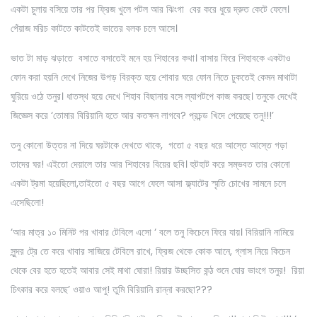
একটা চুলায় বসিয়ে তার পর ফ্রিজ খুলে পটল আর ঝিংগা বের করে ধুয়ে দ্রুত কেটে ফেলে।
পেঁয়াজ মরিচ কাটতে কাটতেই ভাতের বলক চলে আসে।
ভাত টা মাড় ঝড়াতে বসাতে বসাতেই মনে হয় শিহাবের কথা। বাসায় ফিরে শিহাবকে একটাও
ফোন করা হয়নি দেখে নিজের উপড় বিরক্ত হয়ে শোবার ঘরে ফোন নিতে ঢুকতেই কেমন মাথাটা
ঘুরিয়ে ওঠে তনুর। ধাতস্থ হয়ে দেখে শিহাব বিছানায় বসে ল্যাপটপে কাজ করছে। তনুকে দেখেই
জিজ্ঞেস করে ‘তোমার বিরিয়ানি হতে আর কতক্ষন লাগবে? প্রচন্ড খিদে পেয়েছে তনু!!!’
তনু কোনো উত্তর না দিয়ে ঘরটাকে দেখতে থাকে, গতো ৫ বছর ধরে আস্তে আস্তে গড়া
তাদের ঘর! এইতো দেয়ালে তার আর শিহাবের বিয়ের ছবি। হুটহাট করে সম্ভবত তার কোনো
একটা ট্রমা হয়েছিলো,তাইতো ৫ বছর আগে ফেলে আসা ফ্ল্যাটের স্মৃতি চোখের সামনে চলে
এসেছিলো!
‘আর মাত্র ১০ মিনিট পর খাবার টেবিলে এসো ‘ বলে তনু কিচেনে ফিরে যায়। বিরিয়ানি নামিয়ে
সুন্দর ট্রে তে করে খাবার সাজিয়ে টেবিলে রাখে, ফ্রিজ থেকে কোক আনে, গ্লাস নিয়ে কিচেন
থেকে বের হতে হতেই আবার সেই মাথা ঘোরা! রিয়ার উচ্ছসিত কন্ঠ শুনে ঘোর ভাংগে তনুর! রিয়া
চিৎকার করে বলছে’ ওয়াও আপু! তুমি বিরিয়ানি রান্না করছো???