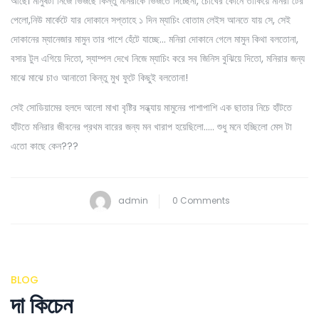
আছে। মানুষটা নিজে ভিজছে কিন্তু মনিরাকে ভিজতে দিচ্ছেনা, চোখের কোনে তাকিয়ে মনিরা টের
পেলো,নিউ মার্কেটে যার দোকানে সপ্তাহে ১ দিন ম্যাচিং বোতাম লেইস আনতে যায় সে, সেই
দোকানের ম্যানেজার মামুন তার পাশে হেঁটে যাচ্ছে… মনিরা দোকানে গেলে মামুন কিথা বলতোনা,
বসার টুল এগিয়ে দিতো, স্যাম্পল দেখে নিজে ম্যাচিং করে সব জিনিস বুঝিয়ে দিতো, মনিরার জন্য
মাঝে মাঝে চাও আনাতো কিন্তু মুখ ফুটে কিছুই বলতোনা!
সেই সোডিয়ামের হলদে আলো মাখা বৃষ্টির সন্ধ্যায় মামুনের পাশাপাশি এক ছাতার নিচে হাঁটতে
হাঁটতে মনিরার জীবনের প্রথম বারের জন্য মন খারাপ হয়েছিলো….. শুধু মনে হচ্ছিলো মেস টা
এতো কাছে কেন???
admin
0 Comments
BLOG
দা কিচেন