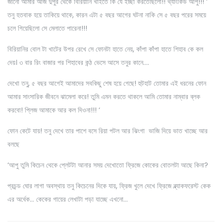
জানো আমার আজ দুপুর থেকে বিরিয়ানি খাইতে কি যে ইচ্ছা করতেছিলো!! থ্যাংকিউ আপু!!! ‘
তনু হতবাক হয়ে তাকিয়ে থাকে, কারন এটা ৫ বছর আগের ঘটনা নাকি সে ৫ বছর পরের সময়ে
চলে গিয়েছিলো সে মেলাতে পারেনা!!!
বিরিয়ানির বোল টা খাটের উপর রেখে সে ফোনটা হাতে নেয়, কাঁপা কাঁপা হাতে শিহাব কে কল
দেয়। ৩ বার রিং বাজার পর শিহাবের কন্ঠ ভেসে আসে তনুর কানে….
দেখো তনু, ৫ বছর আগেই আমাদের সবকিছু শেষ হয়ে গেছে! হুটহাট তোমার এই ধরনের ফোন
আমার সাংসারিক জীবনে ঝামেলা করে! তুমি এমন করতে থাকলে আমি তোমার নাম্বার ব্লক
করবো! প্লিজ আমাকে আর কল দিওনা!!! ‘
ফোন কেটে যায়! তনু দেখে তার পাশে বসে রিয়া পটল আর ঝিংগা ভাজি দিয়ে ভাত খাচ্ছে আর
বলছে
‘আপু তুমি কিচেন থেকে প্লেটটা আনার সময় দেখোতো ফ্রিজে কোকের বোতলটা আছে কিনা?
প্রচন্ড ঘোর লাগা অবস্থায় তনু কিচেনের দিকে যায়, ফ্রিজ খুলে দেখে ফ্রিজে ব্ল্যাকফরেস্ট কেক
এর অর্ধেক… কেকের গায়ের লেখাটা পড়া যাচ্ছে এখনো…