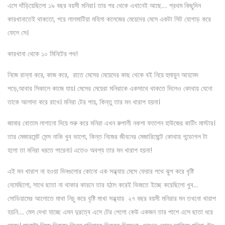
এসে দাঁড়িয়েছিলো ১৯ বছর বয়সী মনিরা। তার পর থেকে এখানেই আছে…. প্রথম কিছুদিন
কারখানাতেই থাকতো, পরে লালমাটিয়া মহিলা কলেজের মেয়েদের মেসে একটা সিট যোগাড় করে
ফেলে সে।
কারখানা থেকে ১০ মিনিটের পথ!
নিজে রান্না করে, কাজ করে, রাতে মেসের মেয়েদের কাছ থেকে বই নিয়ে হুমায়ুন আহমেদ
পড়ে,আবার সিকালে কাজে যায়। মেসের মেয়েরা মনিরাকে একসাথে থাকতে দিলেও কোথায় যেনো
তাকে আলাদা করে রাখে। মনিরা টের পায়, কিন্তু তার মন খারাপ হয়না।
জামার বোতাম লাগানো দিয়ে শুরু করে মনিরা এখন রুপালী নকশা ফতাশন হাউজের কাটিং মাস্টার।
তার মেজারমেন্ট সেন্স নাকি খুব ভালো, কিন্ত নিজের জীবনের মেজারিমেন্টে কোথায় গন্ডোগল টা
হলো তা মনিরা ধরতে পারেনা। এতেও অবশ্য তার মন খারাপ হয়না!
এই মন খারাপ না হওয়া দিনগুলোর কোনো এক সন্ধ্যায় মেসে ফেরার পথে ঝুপ করে বৃষ্টি
নেমেছিলো, সাথে ছাতা না থাকার কারনে তার হঠাৎ করেই ভিজতে ইচ্ছে করেছিলো খুব…
সোডিয়ামের আলোতে মাথা নিচু করে বৃষ্টি মাখা সন্ধ্যায় ২৭ বছর বয়সী মনিরার মন তখনো খারাপ
হয়নি…. মেস দেখা যাচ্ছে এমন দুরত্বে এসে টের পেলো কেউ একজন তার পাশে এসে ছাতা ধরে